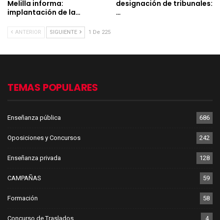
Melilla informa:
designación de tribunales:
implantación de la…
…
ANTERIOR
SIGUIENTE
1 De 225
TEMAS POPULARES
Enseñanza pública
686
Oposiciones y Concursos
242
Enseñanza privada
128
CAMPAÑAS
59
Formación
58
Concurso de Traslados
4