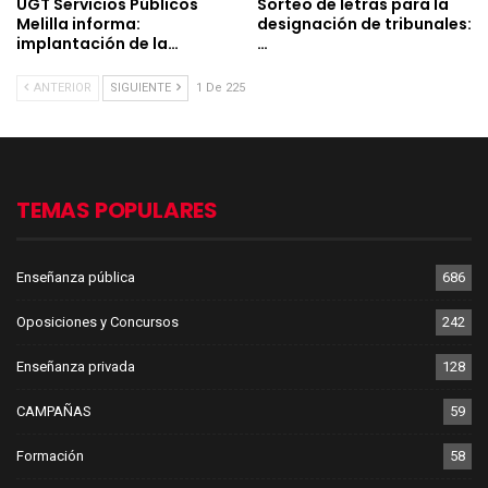
UGT Servicios Públicos
Sorteo de letras para la
Melilla informa:
designación de tribunales:
implantación de la…
…
ANTERIOR
SIGUIENTE
1 De 225
TEMAS POPULARES
Enseñanza pública
686
Oposiciones y Concursos
242
Enseñanza privada
128
CAMPAÑAS
59
Formación
58