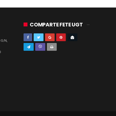
COMPARTE FETE UGT
 S/N,
0