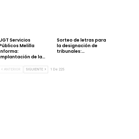
UGT Servicios
Sorteo de letras para
Públicos Melilla
la designación de
informa:
tribunales:…
implantación de la…
ANTERIOR
SIGUIENTE
1 De 225