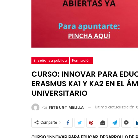
Enseñanza pública
Formación
CURSO: INNOVAR PARA EDU
ERASMUS KA1 Y KA2 EN EL Á
UNIVERSITARIO
Última actualización
Por
FETE UGT MELILLA
Comparte
CURSO ‘INNOVAR PARA EDUCAR.
DESARROLLO DE 