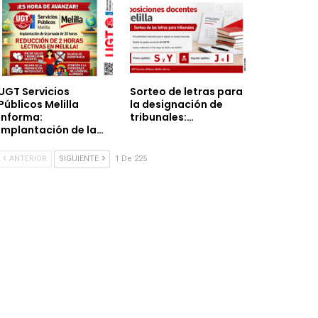
UGT Servicios
Sorteo de letras para
Públicos Melilla
la designación de
informa:
tribunales:…
implantación de la…
ANTERIOR
SIGUIENTE
1 De 225