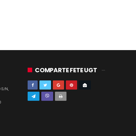
COMPARTE FETE UGT
 S/N,
0